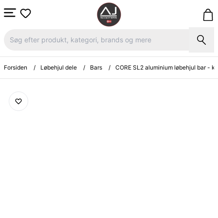
Forsiden
/
Løbehjul dele
/
Bars
/
CORE SL2 aluminium løbehjul bar - k