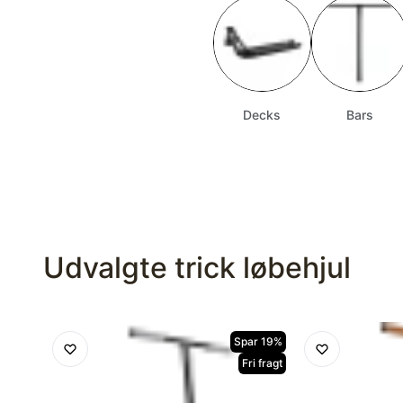
Decks
Bars
Udvalgte trick løbehjul
Spar 19%
Fri fragt