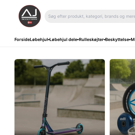
Forside
Løbehjul
Løbehjul dele
Rulleskøjter
Beskyttelse
Me