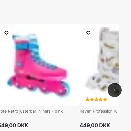
ore Retro justerbar inliners - pink
Raven Profession rulleskøjt
549,00 DKK
449,00 DKK