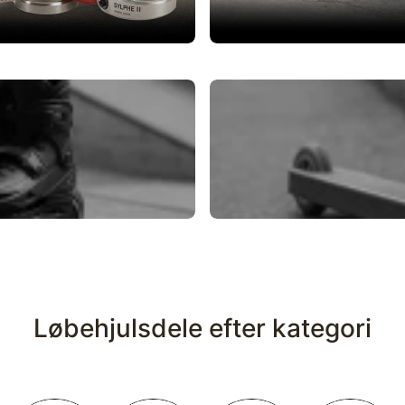
e
Rulleskøjter
TILBUD
Løbehjulsdele efter kategori