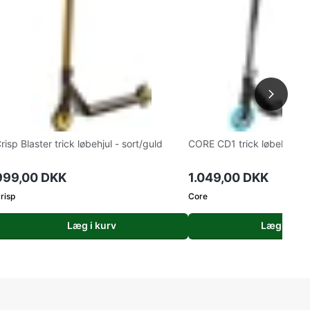
risp Blaster trick løbehjul - sort/guld
CORE CD1 trick løbehjul - 
999,00 DKK
1.049,00 DKK
risp
Core
Læg i kurv
Læg i kurv