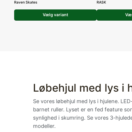
Raven Skates
RASK
Vælg variant
Væl
Løbehjul med lys i 
Se vores løbehjul med lys i hjulene. LED-
barnet ruller. Lyset er en fed feature s
synlighed i skumring. Se vores 3-hjuled
modeller.