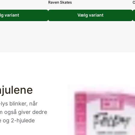
Raven Skates
C
g variant
Vælg variant
hjulene
lys blinker, når
om også giver dedre
e og 2-hjulede