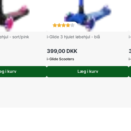
ehjul - sort/pink
i-Glide 3 hjulet løbehjul - blå
i
399,00 DKK
i-Glide Scooters
i
g i kurv
Læg i kurv