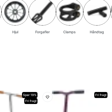
Hjul
Forgafler
Clamps
Håndtag
Spar 19%
Fri fragt
Fri fragt