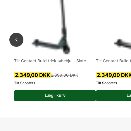
Tilt Contact Build trick løbehjul - Slate
Tilt Contact Build 
2.349,00 DKK
2.349,00 DK
2.899,00 DKK
Tilt Scooters
Tilt Scooters
Læg i kurv
Læ