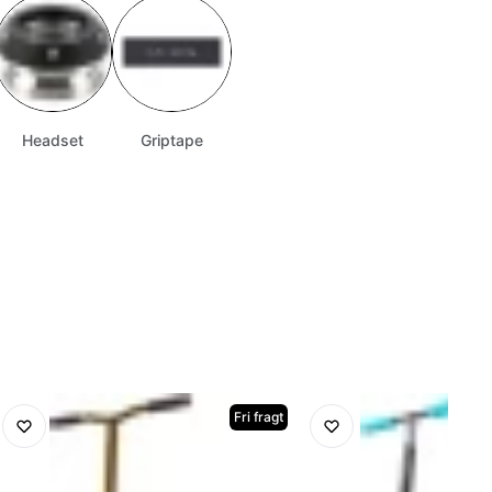
Headset
Griptape
Fri fragt