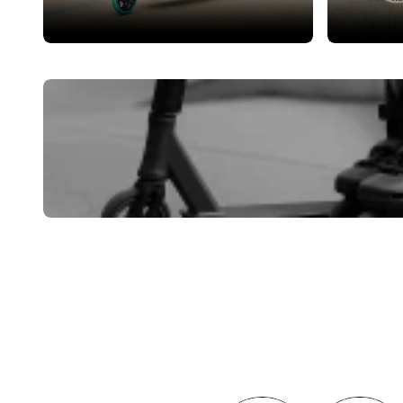
Løbehjul
Del
NYHEDER