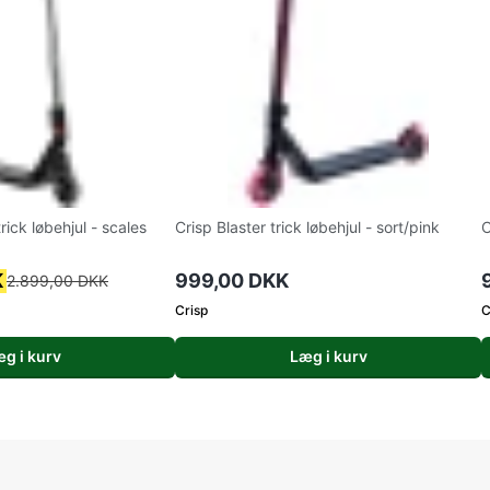
trick løbehjul - scales
Crisp Blaster trick løbehjul - sort/pink
C
K
999,00 DKK
2.899,00 DKK
Crisp
C
g i kurv
Læg i kurv