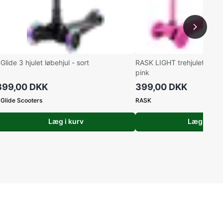
-Glide 3 hjulet løbehjul - sort
RASK LIGHT trehjulet løbeh
pink
399,00 DKK
399,00 DKK
-Glide Scooters
RASK
Læg i kurv
Læg i kurv