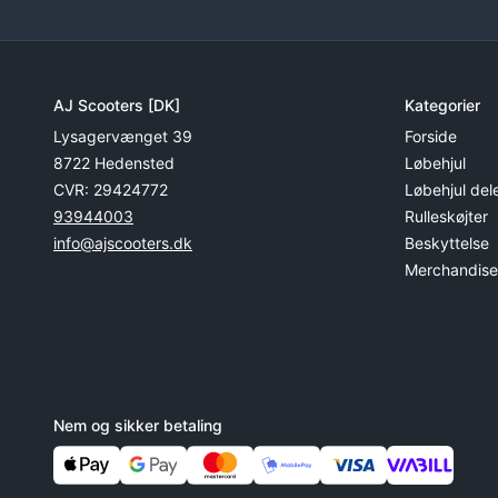
AJ Scooters [DK]
Kategorier
Lysagervænget 39
Forside
8722 Hedensted
Løbehjul
CVR: 29424772
Løbehjul del
93944003
Rulleskøjter
info@ajscooters.dk
Beskyttelse
Merchandise t
Nem og sikker betaling