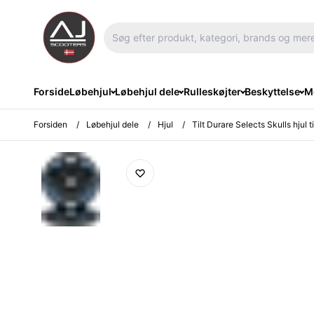
Forside
Løbehjul
Løbehjul dele
Rulleskøjter
Beskyttelse
Me
Forsiden
/
Løbehjul dele
/
Hjul
/
Tilt Durare Selects Skulls hjul ti