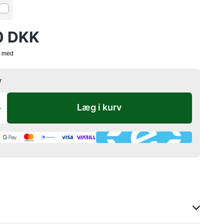
0 DKK
r
Læg i kurv
+