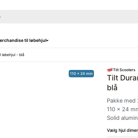
rchandise til løbehjul
l løbehjul - blå
Tilt Scooters
110 x 24 mm
Tilt Dura
blå
Pakke med 2 
110 x 24 mm
Solid alumi
Vælg hjul dime