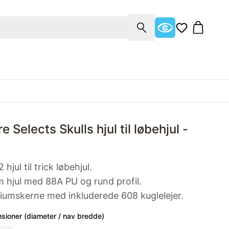
re Selects Skulls hjul til løbehjul -
hjul til trick løbehjul.
 hjul med 88A PU og rund profil.
niumskerne med inkluderede 608 kuglelejer.
nsioner (diameter / nav bredde)