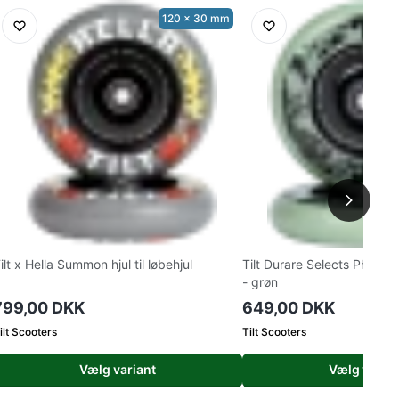
120 x 30 mm
ilt x Hella Summon hjul til løbehjul
Tilt Durare Selects Phantom 
- grøn
799,00 DKK
649,00 DKK
ilt Scooters
Tilt Scooters
Vælg variant
Vælg varian