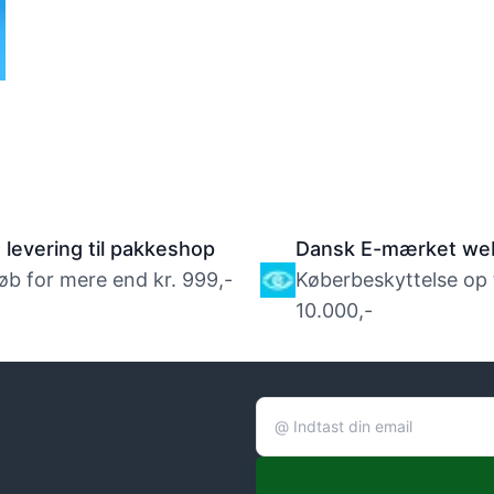
s levering til pakkeshop
Dansk E-mærket we
øb for mere end kr. 999,-
Køberbeskyttelse op ti
10.000,-