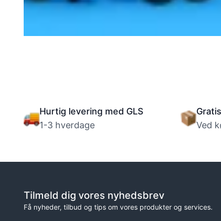
Guide: Vælg de rigtige hjul til trick løbehjul
Hurtig levering med GLS
Grati
1-3 hverdage
Ved k
Tilmeld dig vores nyhedsbrev
Få nyheder, tilbud og tips om vores produkter og services.