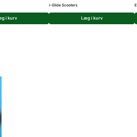
i-Glide Scooters
E
g i kurv
Læg i kurv