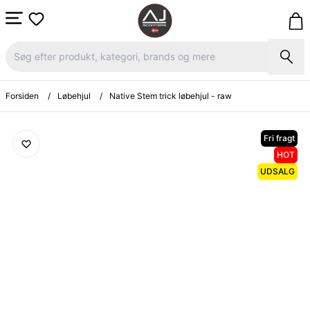
Forsiden
/
Løbehjul
/
Native Stem trick løbehjul - raw
Fri fragt
HOT
UDSALG