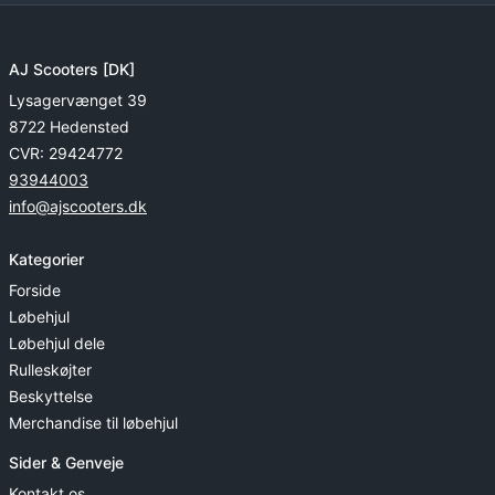
AJ Scooters [DK]
Lysagervænget 39
8722 Hedensted
CVR: 29424772
93944003
info@ajscooters.dk
Kategorier
Forside
Løbehjul
Løbehjul dele
Rulleskøjter
Beskyttelse
Merchandise til løbehjul
Sider & Genveje
Kontakt os