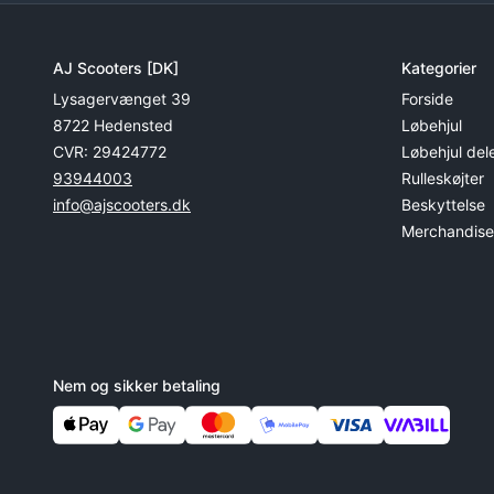
AJ Scooters [DK]
Kategorier
Lysagervænget 39
Forside
8722 Hedensted
Løbehjul
CVR: 29424772
Løbehjul del
93944003
Rulleskøjter
info@ajscooters.dk
Beskyttelse
Merchandise t
Nem og sikker betaling