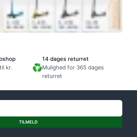
Størrelsesguide til løbehjul
bshop
14 dages returret
l kr.
Mulighed for 365 dages
returret
TILMELD