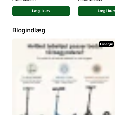
Læg i kurv
Læg i kur
Blogindlæg
Løbehjul