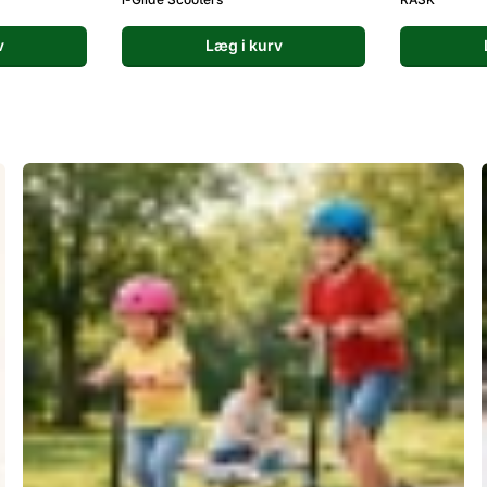
v
Læg i kurv