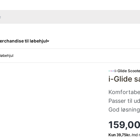
rchandise til løbehjul
 løbehjul
i-Glide Scoote
i-Glide s
Komfortabelt
Passer til u
God løsning
159,0