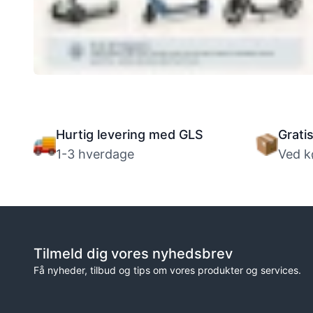
Sådan kommer børn godt i gang på
løbehjul
Hurtig levering med GLS
Grati
1-3 hverdage
Ved k
Tilmeld dig vores nyhedsbrev
Få nyheder, tilbud og tips om vores produkter og services.