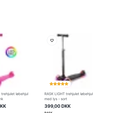
rehjulet løbehjul
RASK LIGHT trehjulet løbehjul
nk
med lys - sort
DKK
399,00 DKK
RASK