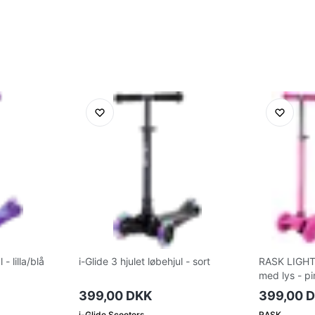
 - lilla/blå
i-Glide 3 hjulet løbehjul - sort
RASK LIGHT t
med lys - pi
399,00 DKK
399,00 
i-Glide Scooters
RASK