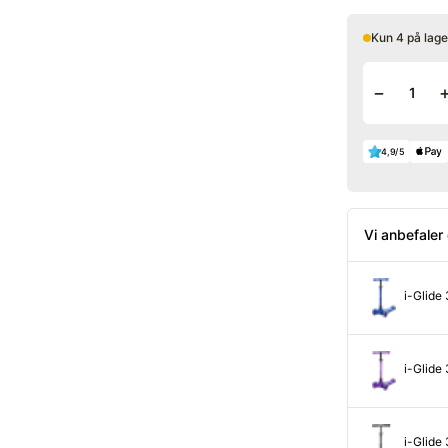
Kun 4 på lage
−
4,9/5
Vi anbefaler
i-Glide 
i-Glide 3
i-Glide 