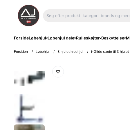
Forside
Løbehjul
Løbehjul dele
Rulleskøjter
Beskyttelse
Me
Forsiden
/
Løbehjul
/
3 hjulet løbehjul
/
i-Glide sæde til 3 hjulet