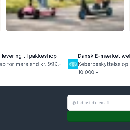
2 hjul eller 3 hjul – hvad skal du vælge?
s levering til pakkeshop
Dansk E-mærket we
øb for mere end kr. 999,-
Køberbeskyttelse op ti
10.000,-