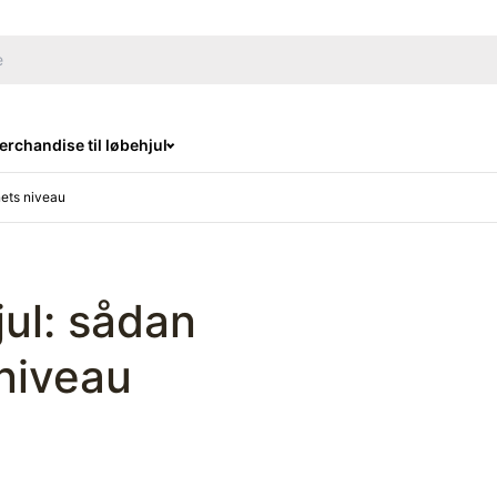
rchandise til løbehjul
nets niveau
jul: sådan
niveau