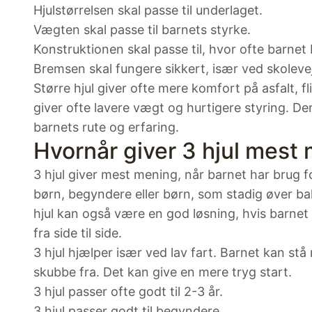
Hjulstørrelsen skal passe til underlaget.
Vægten skal passe til barnets styrke.
Konstruktionen skal passe til, hvor ofte barnet 
Bremsen skal fungere sikkert, især ved skoleve
Større hjul giver ofte mere komfort på asfalt, 
giver ofte lavere vægt og hurtigere styring. Derf
barnets rute og erfaring.
Hvornår giver 3 hjul mest
3 hjul giver mest mening, når barnet har brug f
børn, begyndere eller børn, som stadig øver ba
hjul kan også være en god løsning, hvis barnet b
fra side til side.
3 hjul hjælper især ved lav fart. Barnet kan stå
skubbe fra. Det kan give en mere tryg start.
3 hjul passer ofte godt til 2-3 år.
3 hjul passer godt til begyndere.