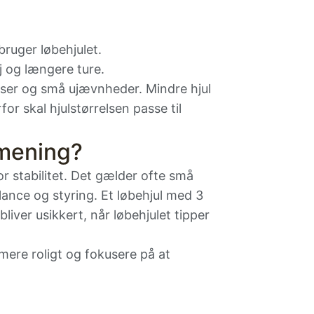
bruger løbehjulet.
j og længere ture.
fliser og små ujævnheder. Mindre hjul
or skal hjulstørrelsen passe til
 mening?
or stabilitet. Det gælder ofte små
lance og styring. Et løbehjul med 3
liver usikkert, når løbehjulet tipper
 mere roligt og fokusere på at