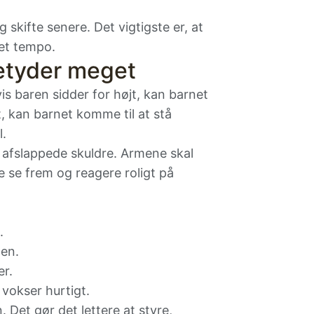
g skifte senere. Det vigtigste er, at
get tempo.
etyder meget
vis baren sidder for højt, kan barnet
t, kan barnet komme til at stå
l.
 afslappede skuldre. Armene skal
 se frem og reagere roligt på
.
cen.
er.
 vokser hurtigt.
 Det gør det lettere at styre,