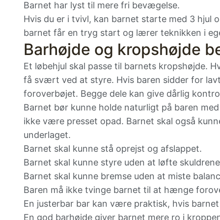
Barnet har lyst til mere fri bevægelse.
Hvis du er i tvivl, kan barnet starte med 3 hjul o
barnet får en tryg start og lærer teknikken i e
Barhøjde og kropshøjde b
Et løbehjul skal passe til barnets kropshøjde. H
få svært ved at styre. Hvis baren sidder for lav
foroverbøjet. Begge dele kan give dårlig kontro
Barnet bør kunne holde naturligt på baren med
ikke være presset opad. Barnet skal også kunne
underlaget.
Barnet skal kunne stå oprejst og afslappet.
Barnet skal kunne styre uden at løfte skuldrene
Barnet skal kunne bremse uden at miste balan
Baren må ikke tvinge barnet til at hænge forov
En justerbar bar kan være praktisk, hvis barnet
En god barhøjde giver barnet mere ro i kroppen.