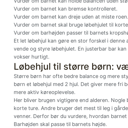
Vurder om barnet kan holde balancen uden stø
Vurder om barnet kan bremse kontrolleret.
Vurder om barnet kan dreje uden at miste roen
Vurder om barnet skal bruge løbehjulet til korte t
Vurder om barhøjden passer til barnets kropsh
Et let løbehjul kan gøre en stor forskel i denne a
vende og styre løbehjulet. En justerbar bar kan
vokser hurtigt.
Løbehjul til større børn: v
Større børn har ofte bedre balance og mere st
børn et løbehjul med 2 hjul. Det giver mere fr
mere aktiv køreoplevelse.
Her bliver brugen vigtigere end alderen. Nogle b
korte ture. Andre bruger det mest til leg i går
venner. Derfor bør du vurdere, hvordan barnet f
Barhøjden skal passe til barnets højde.