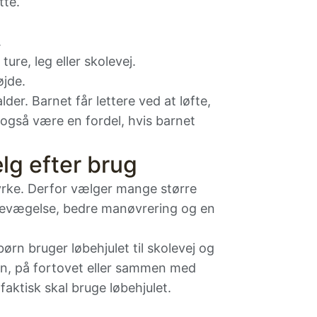
tte.
.
ure, leg eller skolevej.
øjde.
lder. Barnet får lettere ved at løfte,
 også være en fordel, hvis barnet
ælg efter brug
yrke. Derfor vælger mange større
i bevægelse, bedre manøvrering og en
ørn bruger løbehjulet til skolevej og
den, på fortovet eller sammen med
aktisk skal bruge løbehjulet.