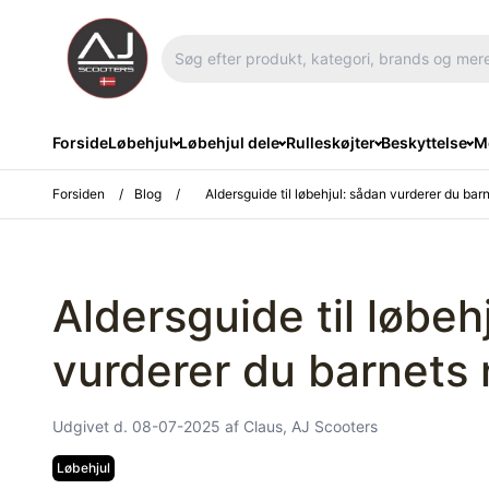
Forside
Løbehjul
Løbehjul dele
Rulleskøjter
Beskyttelse
Me
Forsiden
/
Blog
/
Aldersguide til løbehjul: sådan vurderer du bar
Aldersguide til løbeh
vurderer du barnets 
Udgivet d. 08-07-2025
af Claus, AJ Scooters
Løbehjul