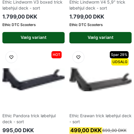
Ethic Lindworm V3 boxed trick
Ethic Lindworm V4 5,9" trick
løbehjul deck - sort
løbehjul deck - sort
1.799,00 DKK
1.799,00 DKK
Ethic DTC Scooters
Ethic DTC Scooters
Vælg variant
Vælg variant
HOT
Spar 29%
UDSALG
Ethic Pandora trick løbehjul
Ethic Erawan trick løbehjul deck
deck - sort
- sort
995,00 DKK
499,00 DKK
699,00 DKK