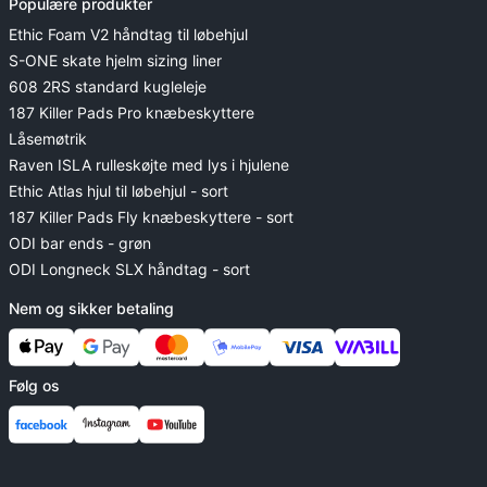
Populære produkter
Ethic Foam V2 håndtag til løbehjul
S-ONE skate hjelm sizing liner
608 2RS standard kugleleje
187 Killer Pads Pro knæbeskyttere
Låsemøtrik
Raven ISLA rulleskøjte med lys i hjulene
Ethic Atlas hjul til løbehjul - sort
187 Killer Pads Fly knæbeskyttere - sort
ODI bar ends - grøn
ODI Longneck SLX håndtag - sort
Nem og sikker betaling
Følg os