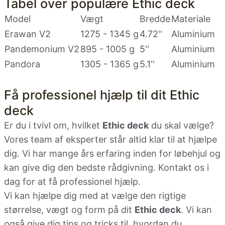
Tabel over populære Ethic deck
Model
Vægt
Bredde
Materiale
Erawan V2
1275 - 1345 g
4.72''
Aluminium
Pandemonium V2
895 - 1005 g
5''
Aluminium
Pandora
1305 - 1365 g
5.1''
Aluminium
Få professionel hjælp til dit Ethic
deck
Er du i tvivl om, hvilket
Ethic deck
du skal vælge?
Vores team af eksperter står altid klar til at hjælpe
dig. Vi har mange års erfaring inden for løbehjul og
kan give dig den bedste rådgivning. Kontakt os i
dag for at få professionel hjælp.
Vi kan hjælpe dig med at vælge den rigtige
størrelse, vægt og form på dit
Ethic deck
. Vi kan
også give dig tips og tricks til, hvordan du