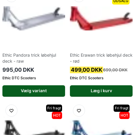
UDSALG
Ethic Pandora trick løbehjul
Ethic Erawan trick løbehjul deck
deck - raw
- rød
995,00 DKK
499,00 DKK
699,00 DKK
Ethic DTC Scooters
Ethic DTC Scooters
Vælg variant
Læg i kurv
Fri fragt
Fri fragt
HOT
HOT