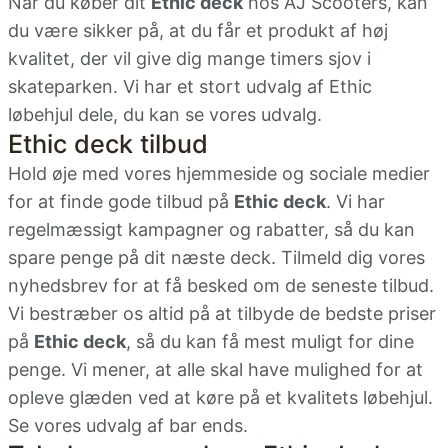
Når du køber dit
Ethic deck
hos AJ Scooters, kan
du være sikker på, at du får et produkt af høj
kvalitet, der vil give dig mange timers sjov i
skateparken. Vi har et stort udvalg af
Ethic
løbehjul dele
, du kan se vores udvalg.
Ethic deck tilbud
Hold øje med vores hjemmeside og sociale medier
for at finde gode tilbud på
Ethic deck
. Vi har
regelmæssigt kampagner og rabatter, så du kan
spare penge på dit næste deck. Tilmeld dig vores
nyhedsbrev for at få besked om de seneste tilbud.
Vi bestræber os altid på at tilbyde de bedste priser
på
Ethic deck
, så du kan få mest muligt for dine
penge. Vi mener, at alle skal have mulighed for at
opleve glæden ved at køre på et kvalitets løbehjul.
Se vores udvalg af
bar ends
.