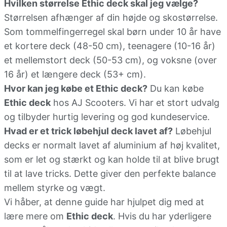
Hvilken størrelse Ethic deck skal jeg vælge?
Størrelsen afhænger af din højde og skostørrelse.
Som tommelfingerregel skal børn under 10 år have
et kortere deck (48-50 cm), teenagere (10-16 år)
et mellemstort deck (50-53 cm), og voksne (over
16 år) et længere deck (53+ cm).
Hvor kan jeg købe et Ethic deck?
Du kan købe
Ethic deck
hos AJ Scooters. Vi har et stort udvalg
og tilbyder hurtig levering og god kundeservice.
Hvad er et trick løbehjul deck lavet af?
Løbehjul
decks er normalt lavet af aluminium af høj kvalitet,
som er let og stærkt og kan holde til at blive brugt
til at lave tricks. Dette giver den perfekte balance
mellem styrke og vægt.
Vi håber, at denne guide har hjulpet dig med at
lære mere om
Ethic deck
. Hvis du har yderligere