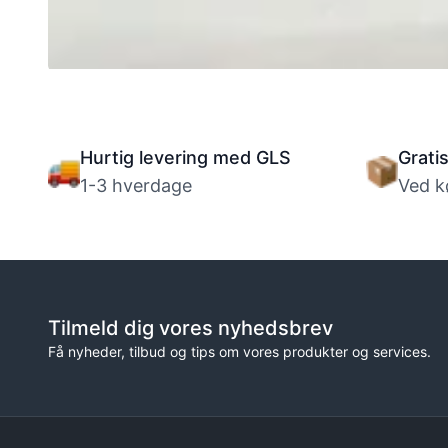
Tricks til trick løbehjul: lær de rigtige
basics først
Hurtig levering med GLS
Grati
1-3 hverdage
Ved k
Tilmeld dig vores nyhedsbrev
Få nyheder, tilbud og tips om vores produkter og services.