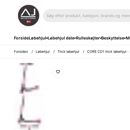
Forside
Løbehjul
Løbehjul dele
Rulleskøjter
Beskyttelse
Me
Forsiden
/
Løbehjul
/
Trick løbehjul
/
CORE CD1 trick løbehjul -