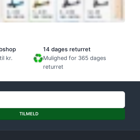
Størrelsesguide til løbehjul
bshop
14 dages returret
l kr.
Mulighed for 365 dages
returret
TILMELD