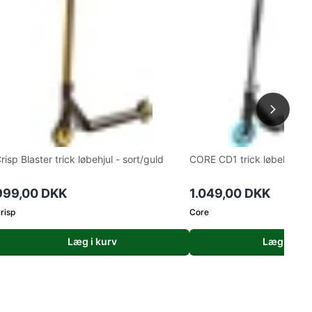
risp Blaster trick løbehjul - sort/guld
CORE CD1 trick løbehjul - 
999,00 DKK
1.049,00 DKK
risp
Core
Læg i kurv
Læg i kurv