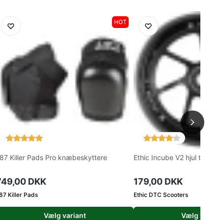
HOT
87 Killer Pads Pro knæbeskyttere
Ethic Incube V2 hjul til løbe
749,00 DKK
179,00 DKK
87 Killer Pads
Ethic DTC Scooters
Vælg variant
Vælg varian