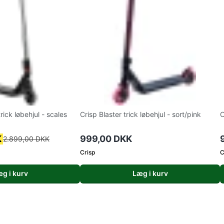
trick løbehjul - scales
Crisp Blaster trick løbehjul - sort/pink
C
K
999,00 DKK
2.899,00 DKK
Crisp
C
g i kurv
Læg i kurv