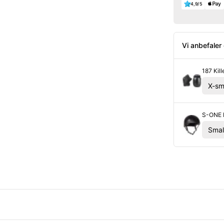
4,9/5
Vi anbefaler
187 Kil
S-ONE L