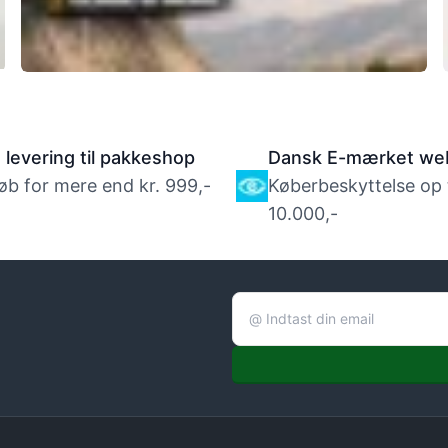
Guide til køb af trick løbehjul
s levering til pakkeshop
Dansk E-mærket we
øb for mere end kr. 999,-
Køberbeskyttelse op ti
10.000,-