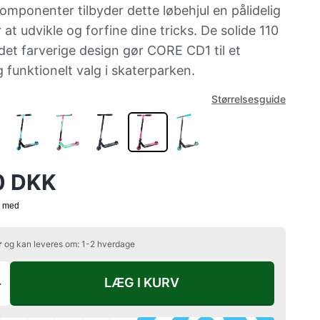
omponenter tilbyder dette løbehjul en pålidelig
 at udvikle og forfine dine tricks. De solide 110
det farverige design gør CORE CD1 til et
g funktionelt valg i skaterparken.
Størrelsesguide
0 DKK
r
og kan leveres om: 1-2 hverdage
LÆG I KURV
+