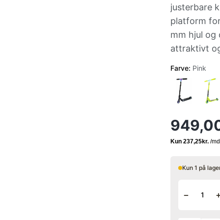
justerbare k
platform for
mm hjul og 
attraktivt o
Farve:
Pink
949,0
Kun 1 på lage
−