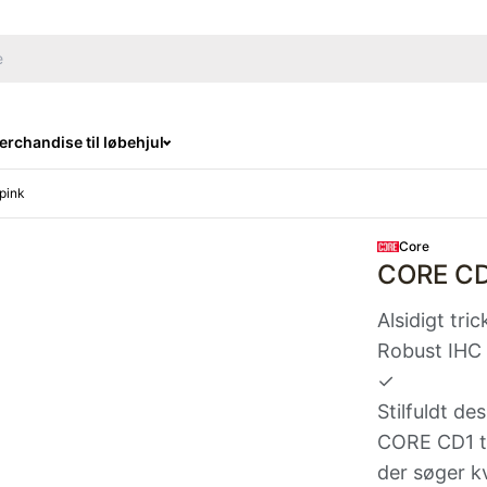
rchandise til løbehjul
 pink
Core
CORE CD1
Alsidigt tri
Robust IHC 
✓
Stilfuldt de
CORE CD1 tri
der søger kv