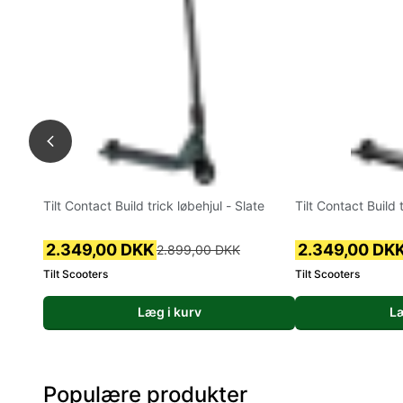
Tilt Contact Build trick løbehjul - Slate
Tilt Contact Build 
2.349,00 DKK
2.349,00 DK
2.899,00 DKK
Tilt Scooters
Tilt Scooters
Læg i kurv
Læ
Populære produkter