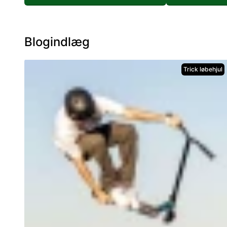
Blogindlæg
Trick løbehjul