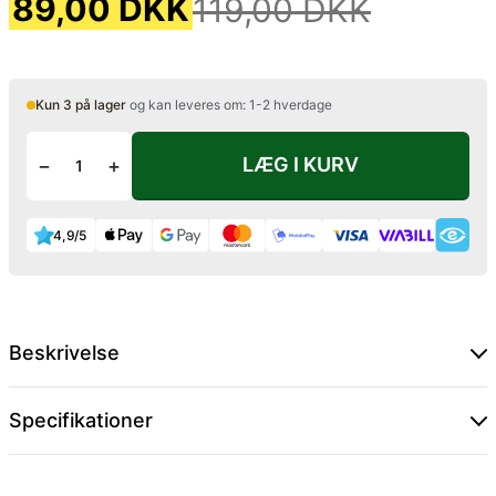
89,00 DKK
119,00 DKK
Kun 3 på lager
og kan leveres om: 1-2 hverdage
LÆG I KURV
−
+
4,9/5
Beskrivelse
Specifikationer