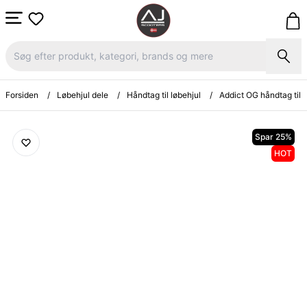
Forsiden
/
Løbehjul dele
/
Håndtag til løbehjul
/
Addict OG håndtag til 
Spar 25%
HOT