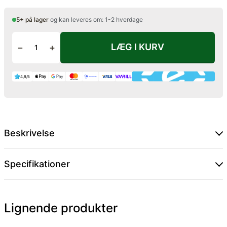
5+ på lager
og kan leveres om: 1-2 hverdage
LÆG I KURV
−
+
4,9/5
Beskrivelse
Specifikationer
Lignende produkter