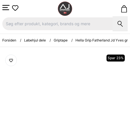
Forsiden
/
Løbehjul dele
/
Griptape
/
Hella Grip Fatherland Jd Yves gri
Spar 23%